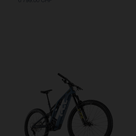
6’799.00 CHF