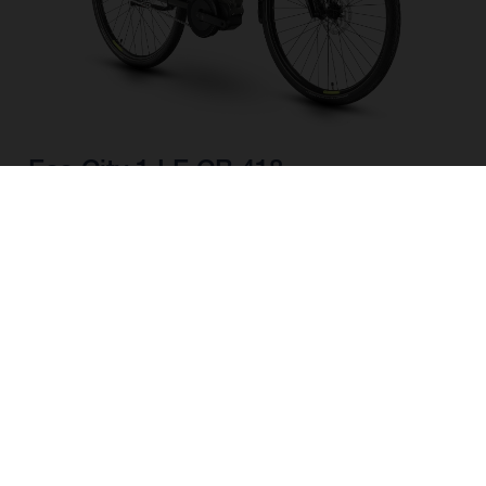
Eco City 1 LE CB 418
SCEGLI IL COLORE
FORMA DEL TELAIO
MISURA DEL TELAIO
S
M
L
MISURA DELLA
28"/622MM
26"/559MM
RUOTA