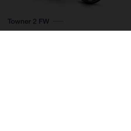
Towner 2 FW
SCEGLI IL COLORE
FORMA DEL TELAIO
MISURA DEL TELAIO
M
L
XL
MISURA DELLA
28"/622MM
RUOTA