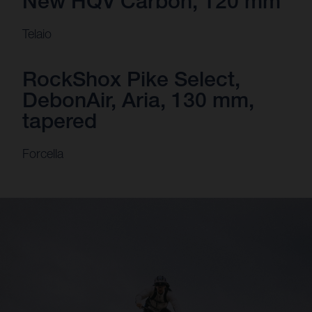
New HQV Carbon, 120 mm
Telaio
RockShox Pike Select,
DebonAir, Aria, 130 mm,
tapered
Forcella