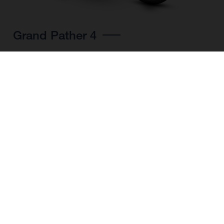
Grand Pather 4
SCEGLI IL COLORE
FORMA DEL TELAIO
MISURA DEL TELAIO
S
M
L
XL
MISURA DELLA
28"/622MM
RUOTA