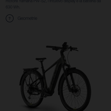
motore Yamaha PW-S2, l'intuitivo display e la batteria da
630 Wh.
Geometrie