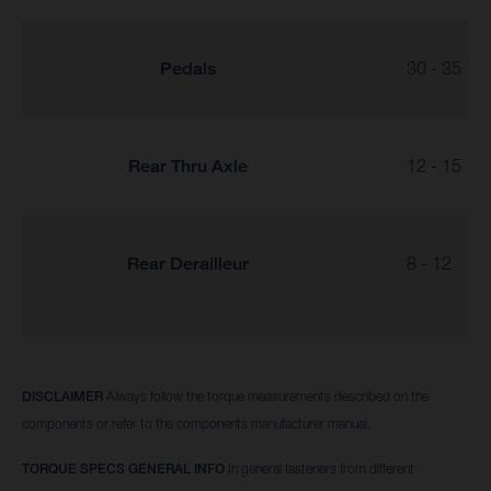
Pedals
30 - 35
Rear Thru Axle
12 - 15
Rear Derailleur
8 - 12
DISCLAIMER
Always follow the torque measurements described on the
components or refer to the components manufacturer manual.
TORQUE SPECS GENERAL INFO
In general fasteners from different