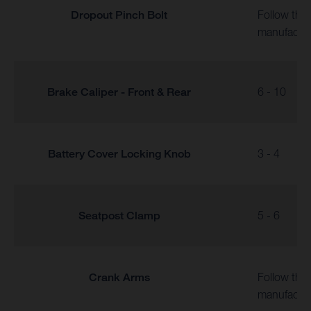
Dropout Pinch Bolt
Follow the
manufactur
Brake Caliper - Front & Rear
6 - 10
Battery Cover Locking Knob
3 - 4
Seatpost Clamp
5 - 6
Crank Arms
Follow the
manufactur