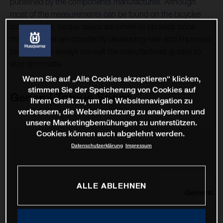
published by the components manufactures. Although
most of the measurements can be found on the bicycles
components, torque specs are prone to updates since
manufactures are constantly developing new and improved
products, so always consult the manufactures guides to
stay up to date.
Wenn Sie auf „Alle Cookies akzeptieren“ klicken,
stimmen Sie der Speicherung von Cookies auf
General Torque Specs
Ihrem Gerät zu, um die Websitenavigation zu
verbessern, die Websitenutzung zu analysieren und
unsere Marketingbemühungen zu unterstützen.
Cookies können auch abgelehnt werden.
Datenschutzerklärung
Impressum
ALLE ABLEHNEN
General