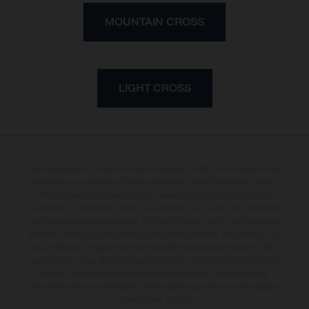
MOUNTAIN CROSS
LIGHT CROSS
Die abgebildeten E-Bikes können in einzelnen Details vom Serienmodell
abweichen und teilweise Sonderausstattung gegen Mehrpreis zeigen.
Alle Angaben über Lieferumfang, Aussehen, Leistungen, Maße und
Gewichte der Fahrräder werden unverbindlich und unter dem Vorbehalt
von Komponentenverfügbarkeit, Irrtümern, Druck-, Satz- und Tippfehlern
gemacht; diesbezügliche Änderungen bleiben jederzeit vorbehalten. Aus
unzutreffenden Angaben können keine Rechte abgeleitet werden. Bitte
beachten Sie, dass die Modellspezifikationen von Land zu Land variieren
können; nähere Informationen hat Ihr autorisierter Vertragshändler.
* Alle Preise sind unverbindliche Preisempfehlungen inklusive der gültigen
gesetzlichen MWST.