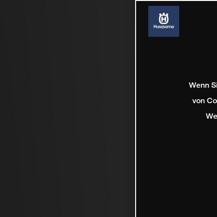
Wenn Si
von Co
We