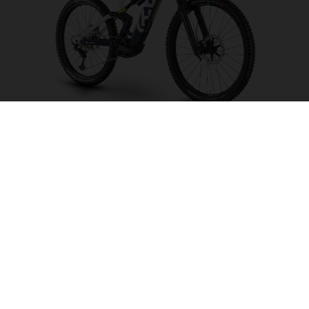
Hard Cross HC3
FARBE AUSWÄHLEN
RAHMENFORM
RAHMENHÖHE
S
M
L
XL
LAUFRADGRÖSSE
27.5“/584MM, 29"/622MM