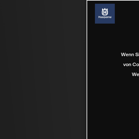
Wenn Si
von Co
We