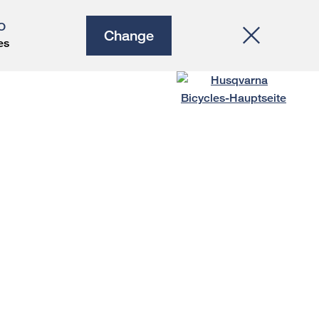
O
Change
es