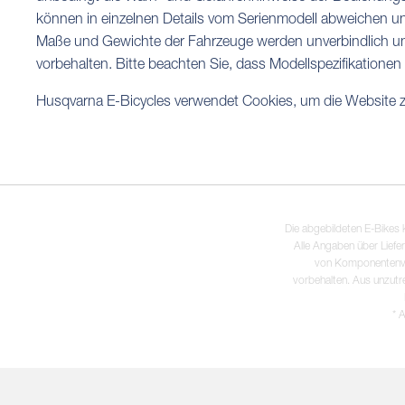
können in einzelnen Details vom Serienmodell abweichen un
Maße und Gewichte der Fahrzeuge werden unverbindlich und 
vorbehalten. Bitte beachten Sie, dass Modellspezifikatione
Husqvarna E-Bicycles verwendet Cookies, um die Website zu
Die abgebildeten E-Bikes 
Alle Angaben über Liefe
von Komponentenverf
vorbehalten. Aus unzutr
* 