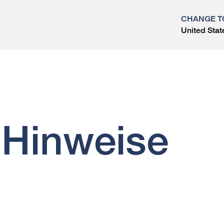
CHANGE T
United Stat
?
 Hinweise