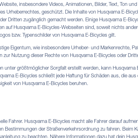
 Website, insbesondere Videos, Animationen, Bilder, Text, Ton u
s Urheberrechtes, geschützt. Die Inhalte von Husqvarna E-Bicyc
tet oder Dritten zugänglich gemacht werden. Einige Husqvarna E-Bi
chen auf Husqvarna E-Bicycles-Webseiten sind, soweit nichts and
gos bzw. Typenschilder von Husqvarna E-Bicycles gilt.
tige Eigentum, wie insbesondere Urheber- und Markenrechte, Pate
 zur Nutzung dieser Rechte von Husqvarna E-Bicycles oder Dritte
nter größtmöglicher Sorgfalt erstellt werden, kann Husqvarna E-B
sqvarna E-Bicycles schließt jede Haftung für Schäden aus, die a
sigkeit von Husqvarna E-Bicycles beruhen.
nelle Fahrer. Husqvarna E-Bicycles macht alle Fahrer darauf aufm
n Bestimmungen der Straßenverkehrsordnung zu fahren. Beim Kau
nleitung zu beachten. Nähere Informationen dazu hat dein Husq