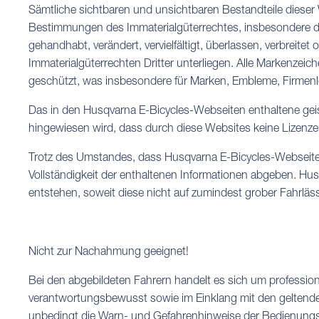
Sämtliche sichtbaren und unsichtbaren Bestandteile dieser
Bestimmungen des Immaterialgüterrechtes, insbesondere de
gehandhabt, verändert, vervielfältigt, überlassen, verbrei
Immaterialgüterrechten Dritter unterliegen. Alle Markenzei
geschützt, was insbesondere für Marken, Embleme, Firmenlo
Das in den Husqvarna E-Bicycles-Webseiten enthaltene geis
hingewiesen wird, dass durch diese Websites keine Lizenzen
Trotz des Umstandes, dass Husqvarna E-Bicycles-Webseiten u
Vollständigkeit der enthaltenen Informationen abgeben. Hu
entstehen, soweit diese nicht auf zumindest grober Fahrläs
Nicht zur Nachahmung geeignet!
Bei den abgebildeten Fahrern handelt es sich um professio
verantwortungsbewusst sowie im Einklang mit den geltende
unbedingt die Warn- und Gefahrenhinweise der Bedienungsa