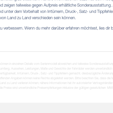
d zeigen teilweise gegen Aufpreis erhältliche Sonderausstattung
unter dem Vorbehalt von Irrtümern, Druck-, Satz- und Tippfehle
n von Land zu Land verschieden sein können.
 verbessern. Wenn du mehr darüber erfahren möchtest, lies dir b
können in einzelnen Details vom Serienmodell abweichen und teilweise Sonderausstattu
rumfang, Aussehen, Leistungen, Maße und Gewichte der Fahrräder werden unverbindlich
ügbarkeit, Irrtümern, Druck-, Satz- und Tippfehlern gemacht; diesbezügliche Änderung
effenden Angaben können keine Rechte abgeleitet werden. Bitte beachten Sie, dass die M
Land zu Land variieren können; nähere Informationen hat Ihr autorisierter Vertragshändler
Alle Preise sind unverbindliche Preisempfehlungen inklusive der gültigen gesetzlichen MW