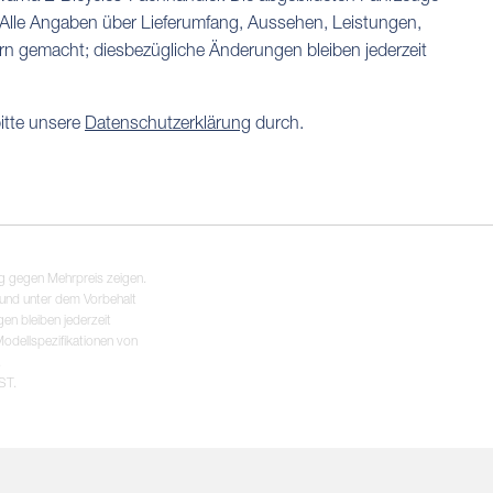
. Alle Angaben über Lieferumfang, Aussehen, Leistungen,
rn gemacht; diesbezügliche Änderungen bleiben jederzeit
itte unsere
Datenschutzerklärung
durch.
ng gegen Mehrpreis zeigen.
 und unter dem Vorbehalt
en bleiben jederzeit
odellspezifikationen von
.
ST.