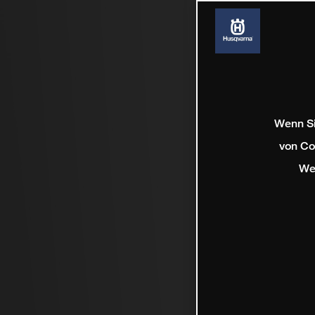
Wenn Si
von Co
We