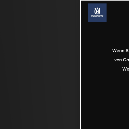
Wenn Si
von Co
We