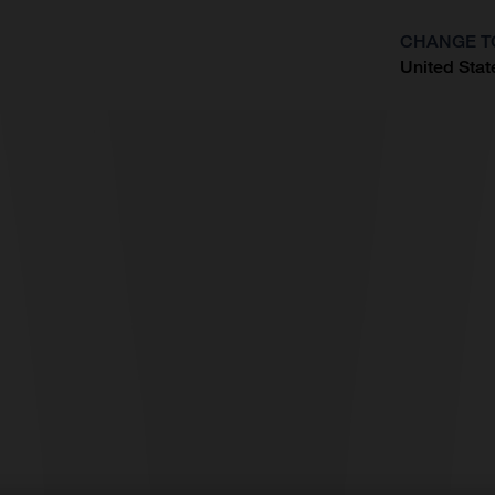
CHANGE T
United Stat
?