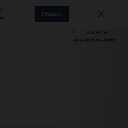
O
Change
es