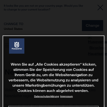
It looks like you are not on your country page. Would you like
to change to your current location?
CHANGE TO
Change
United States
Wenn Sie auf „Alle Cookies akzeptieren“ klicken,
stimmen Sie der Speicherung von Cookies auf
Newsletter
Ihrem Gerät zu, um die Websitenavigation zu
verbessern, die Websitenutzung zu analysieren und
unsere Marketingbemühungen zu unterstützen.
Vielen Dank, dass du dich für den Husqvarna E-Bicycles
Cookies können auch abgelehnt werden.
Newsletter registriert hast.
Datenschutzerklärung
Impressum
Du wirst ab jetzt über neue Modelle, aktuelle News und