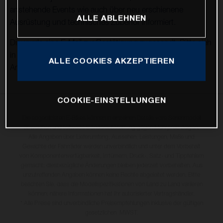
anstehende Events wie auch über neu erschienene
ALLE ABLEHNEN
Ausrüstung und technisches Zubehör informiert.
Dir wurde eine E-Mail zur Bestätigung zugesandt. Bitte sieh
in deinem Posteingang nach und bestätige deine
ALLE COOKIES AKZEPTIEREN
Anmeldung.
COOKIE-EINSTELLUNGEN
Die abgebildeten E-Bikes können in einzelnen Details vom Serienmodell
abweichen und teilweise Sonderausstattung gegen Mehrpreis zeigen.
Alle Angaben über Lieferumfang, Aussehen, Leistungen, Maße und
Gewichte der Fahrräder werden unverbindlich und unter dem Vorbehalt
von Komponentenverfügbarkeit, Irrtümern, Druck-, Satz- und Tippfehlern
gemacht; diesbezügliche Änderungen bleiben jederzeit vorbehalten. Aus
unzutreffenden Angaben können keine Rechte abgeleitet werden. Bitte
beachten Sie, dass die Modellspezifikationen von Land zu Land variieren
können; nähere Informationen hat Ihr autorisierter Vertragshändler.
* Alle Preise sind unverbindliche Preisempfehlungen inklusive der gültigen
gesetzlichen MWST.