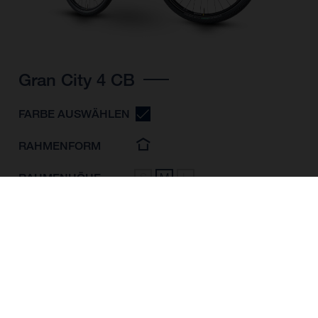
Gran City 4 CB
FARBE AUSWÄHLEN
RAHMENFORM
RAHMENHÖHE
S
M
L
LAUFRADGRÖSSE
28"/622MM