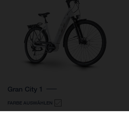
Gran City 1
FARBE AUSWÄHLEN
RAHMENFORM
RAHMENHÖHE
S
M
L