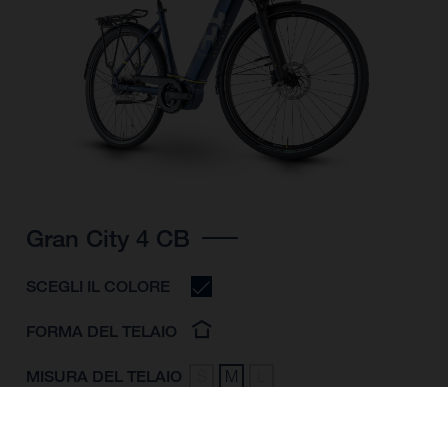
Gran City 4 CB
SCEGLI IL COLORE
FORMA DEL TELAIO
MISURA DEL TELAIO
S
M
L
MISURA DELLA
28"/622MM
RUOTA