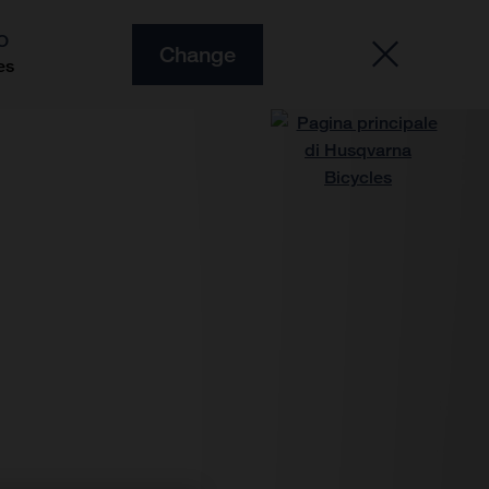
O
Change
es