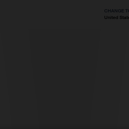
CHANGE T
United Stat
?