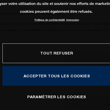
yser votre utilisation du site et soutenir nos efforts de marketi
cookies peuvent également être refusés.
ts or refer to the components manufacturer manual.
Politique de confidentialité
Impression
ead locking compound to remain in place and avoid from becoming loose. Always check i
oper tightness. Some examples are, suspension pivot screws, disc brake calipers, 6 bolt
TOUT REFUSER
ACCEPTER TOUS LES COOKIES
1
Ma
PARAMÉTRER LES COOKIES
2
Dr