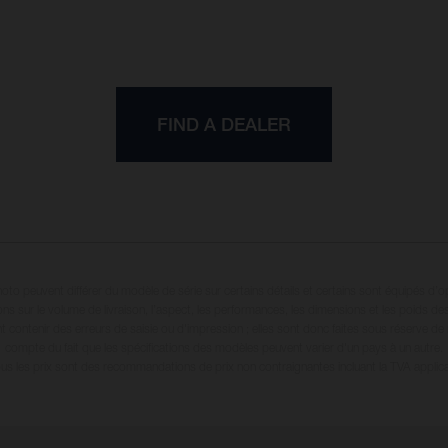
FIND A DEALER
oto peuvent différer du modèle de série sur certains détails et certains sont équipés d’
ions sur le volume de livraison, l’aspect, les performances, les dimensions et les poids de
 contenir des erreurs de saisie ou d'impression ; elles sont donc faites sous réserve de mo
compte du fait que les spécifications des modèles peuvent varier d'un pays à un autre.
ous les prix sont des recommandations de prix non contraignantes incluant la TVA applica