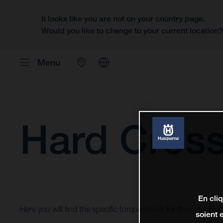
It looks like you are not on your country page.
Would you like to change to your current location
Menu
Hard Cros
En cli
Here you will find the specific torque specs for the main pi
soient 