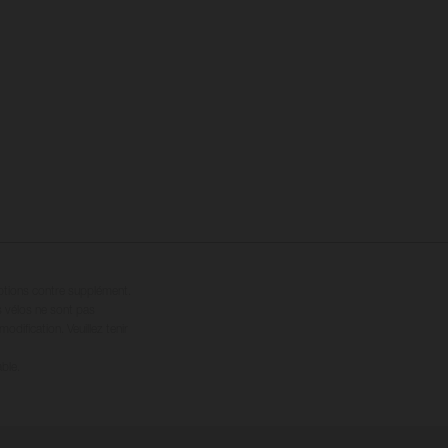
options contre supplément.
s vélos ne sont pas
dification. Veuillez tenir
ble.