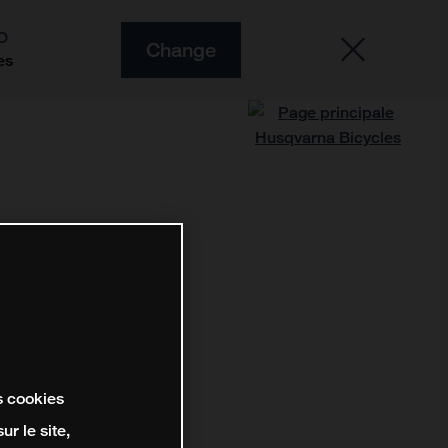
O
Change
es
s cookies
r le site,