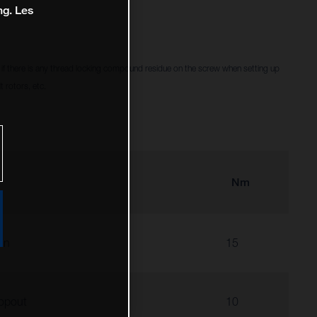
ng. Les
f there is any thread locking compound residue on the screw when setting up
 rotors, etc.
Nm
in
15
opout
10