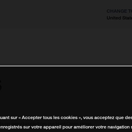
CHANGE T
United Stat
?
s
quant sur « Accepter tous les cookies », vous acceptez que de
vots on every bicycle from our Hard Cross range.
enregistrés sur votre appareil pour améliorer votre navigation su