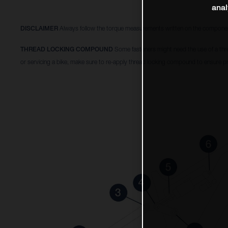
anal
DISCLAIMER
Always follow the torque measurements written on the componen
THREAD LOCKING COMPOUND
Some fasteners might need the use of a thr
or servicing a bike, make sure to re-apply thread locking compound to ensure pr