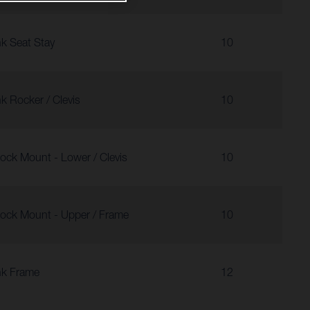
nk Seat Stay
10
nk Rocker / Clevis
10
ock Mount - Lower / Clevis
10
ock Mount - Upper / Frame
10
nk Frame
12