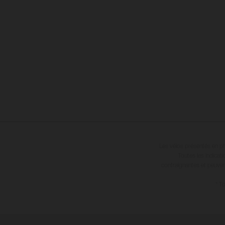
Les vélos présentés en ph
Toutes les indicat
contraignantes et peuvent
* T