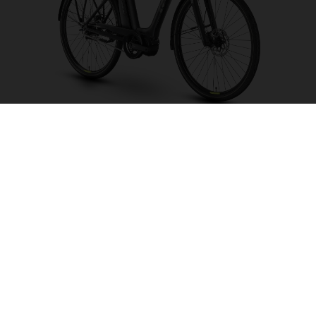
Eco City 2 LE FW
CHOISIR UNE
COULEUR
FORME DU CADRE
TAILLE DE L'IMAGE
S
M
L
TAILLE DES ROUES
26"/559MM
28"/622MM