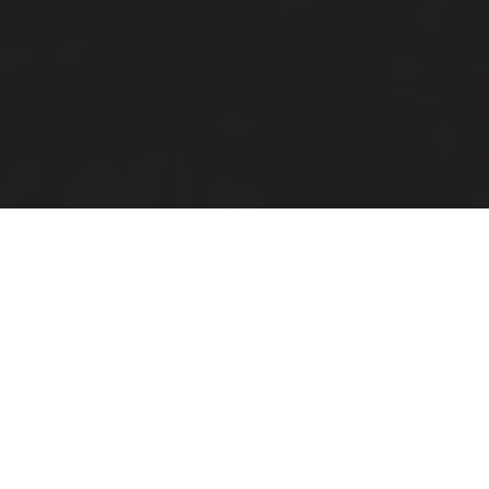
Vélo électrique ville
40 kilomètres jusqu’à votre
restaurant préféré ?
Transformez les corvées en plaisir avec le nouveau Grand
Towner. Ce vélo de ville confortable a toute la puissance