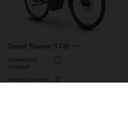
Grand Towner 5 CB
CHOISIR UNE
COULEUR
FORME DU CADRE
TAILLE DE L'IMAGE
M
L
XL
TAILLE DES ROUES
28"/622MM