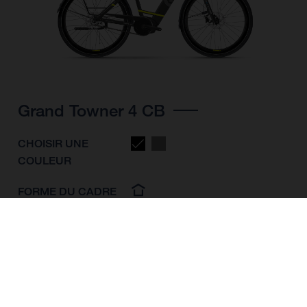
Grand Towner 4 CB
CHOISIR UNE
COULEUR
FORME DU CADRE
TAILLE DE L'IMAGE
M
L
XL
TAILLE DES ROUES
28"/622MM