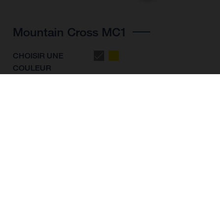
Mountain Cross MC1
CHOISIR UNE
COULEUR
FORME DU CADRE
TAILLE DE L'IMAGE
M
L
XL
TAILLE DES ROUES
27.5“/584MM, 29"/622MM