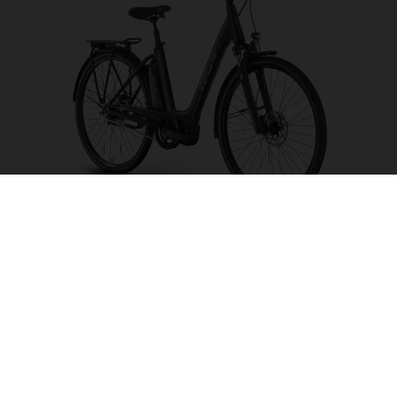
Eco City 2 LE CB
CHOISIR UNE
COULEUR
FORME DU CADRE