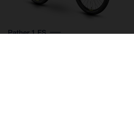
Pather 1 FS
CHOISIR UNE
COULEUR
FORME DU CADRE
TAILLE DE L'IMAGE
M
L
TAILLE DES ROUES
27.5“/584MM