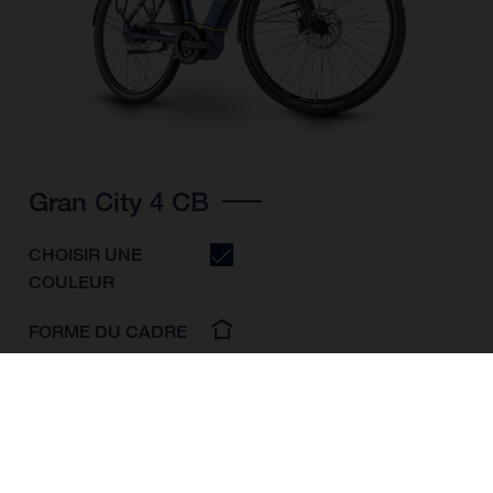
Gran City 4 CB
CHOISIR UNE
COULEUR
FORME DU CADRE
TAILLE DE L'IMAGE
S
M
L
TAILLE DES ROUES
28"/622MM