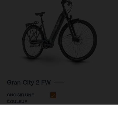
Gran City 2 FW
CHOISIR UNE
COULEUR
FORME DU CADRE