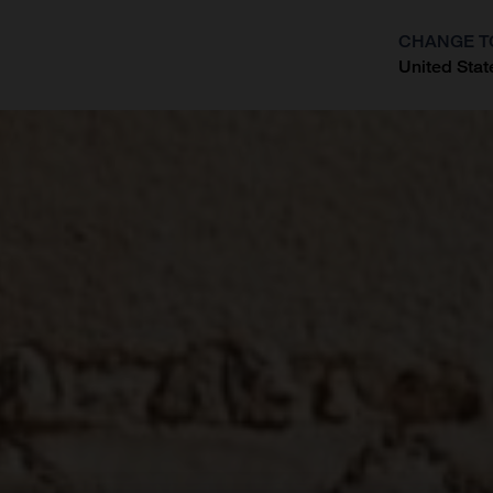
CHANGE T
United Stat
?