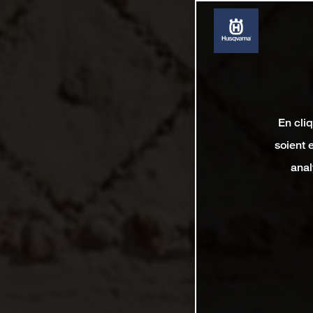
En cli
soient 
anal