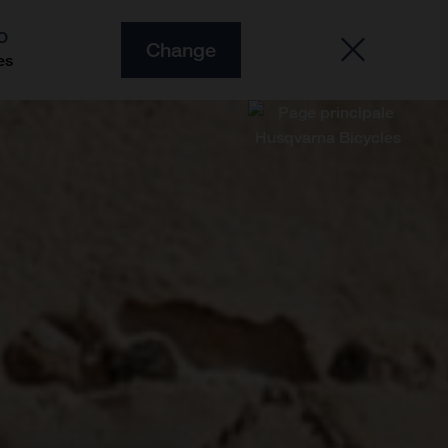
O
Change
es