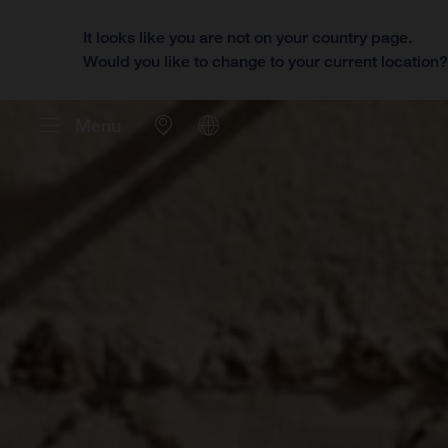
It looks like you are not on your country page.
Would you like to change to your current location
Menu