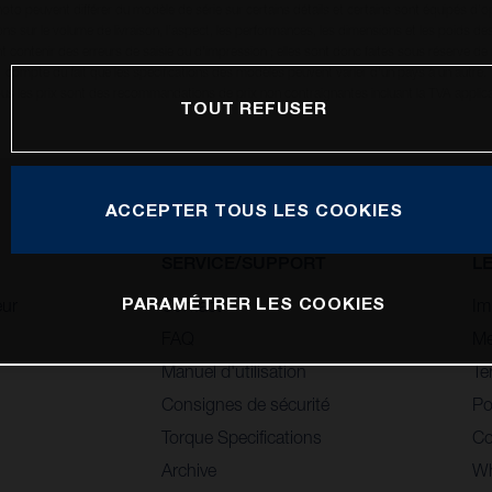
oto peuvent différer du modèle de série sur certains détails et certains sont équipés d’
ions sur le volume de livraison, l’aspect, les performances, les dimensions et les poids de
 contenir des erreurs de saisie ou d'impression ; elles sont donc faites sous réserve de mo
compte du fait que les spécifications des modèles peuvent varier d'un pays à un autre.
ous les prix sont des recommandations de prix non contraignantes incluant la TVA applica
TOUT REFUSER
ACCEPTER TOUS LES COOKIES
SERVICE/SUPPORT
L
PARAMÉTRER LES COOKIES
eur
Contact
Im
FAQ
Me
Manuel d'utilisation
Te
Consignes de sécurité
Po
Torque Specifications
Co
Archive
Wh