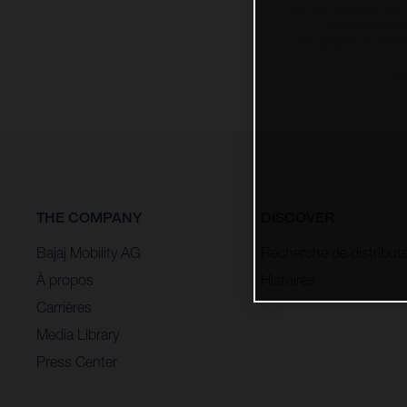
Les vélos présentés en ph
Toutes les indicat
contraignantes et peuvent
* T
THE COMPANY
DISCOVER
Bajaj Mobility AG
Recherche de distribut
À propos
Histoires
Carrières
Media Library
Press Center