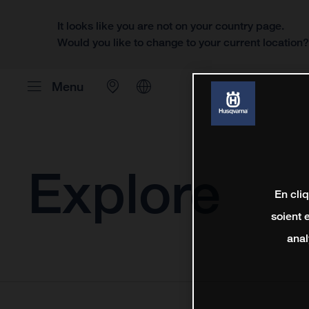
It looks like you are not on your country page.
Would you like to change to your current location
Menu
Explore
En cli
soient 
anal