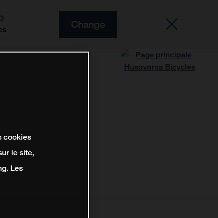
O
Change
es
s cookies
r le site,
ng. Les