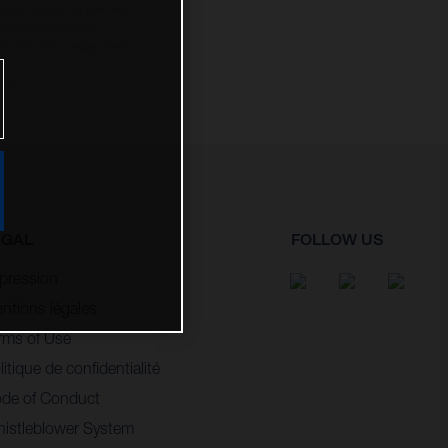
options contre supplément.
s vélos ne sont pas
dification. Veuillez tenir
ble.
EGAL
FOLLOW US
pression
ntions légales
rms of Use
litique de confidentialité
de of Conduct
istleblower System