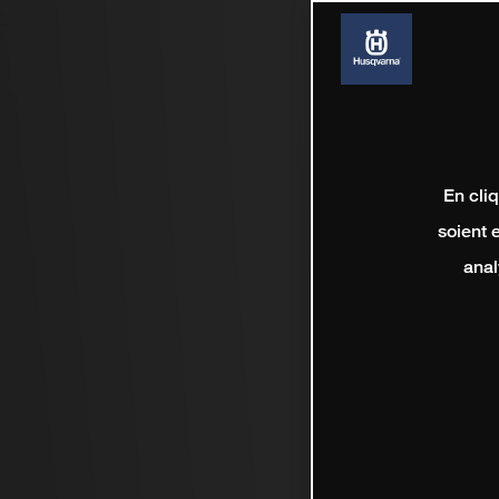
En cli
soient 
anal