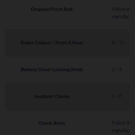
Dropout Pinch Bolt
Follow the
manufactur
Brake Caliper - Front & Rear
6 - 10
Battery Cover Locking Knob
3 - 4
Seatpost Clamp
5 - 6
Crank Arms
Follow the
manufactur