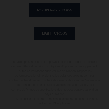
MOUNTAIN CROSS
LIGHT CROSS
Les vélos présentés en photo peuvent différer du modèle de série sur
certains détails et certains sont équipés d’options contre supplément.
Toutes les indications sur le volume de livraison, l’aspect, les
performances, les dimensions et les poids des vélos ne sont pas
contraignantes et peuvent contenir des erreurs de saisie ou d'impression
; elles sont donc faites sous réserve de modification. Veuillez tenir
compte du fait que les spécifications des modèles peuvent varier d'un
pays à un autre.
* Tous les prix sont des recommandations de prix non contraignantes
incluant la TVA applicable.