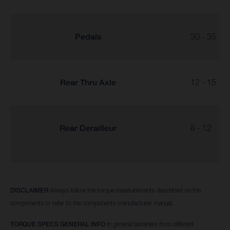
Pedals
30 - 35
Rear Thru Axle
12 - 15
Rear Derailleur
8 - 12
DISCLAIMER
Always follow the torque measurements described on the
components or refer to the components manufacturer manual.
TORQUE SPECS GENERAL INFO
In general fasteners from different