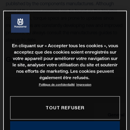
published by the components manufactures. Although
most of the measurements can be found on the bicycles
components, torque specs are prone to updates since
manufactures are constantly developing new and improved
products, so always consult the manufactures guides to
stay up to date.
En cliquant sur « Accepter tous les cookies », vous
acceptez que des cookies soient enregistrés sur
General Torque Specs
votre appareil pour améliorer votre navigation sur
le site, analyser votre utilisation du site et soutenir
nos efforts de marketing. Les cookies peuvent
également être refusés.
Politique de confidentialité
Impression
TOUT REFUSER
General