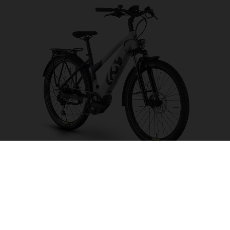
Pather 1
CHOISIR UNE
COULEUR