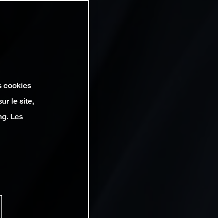
s cookies
r le site,
ng. Les