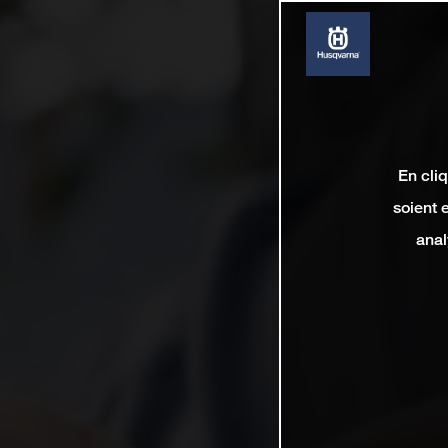
En cli
soient 
anal