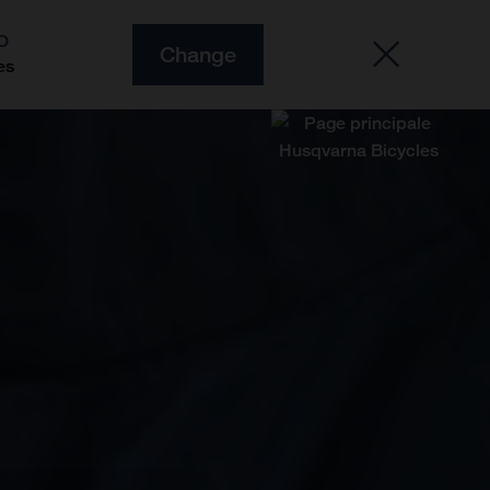
O
Change
es