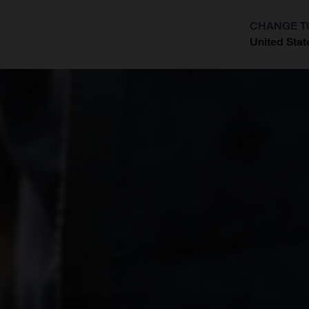
CHANGE T
United Stat
?