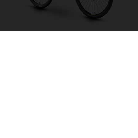
Grand City Y2 CB
CHOISIR UNE
COULEUR
FORME DU CADRE
TAILLE DE L'IMAGE
S
M
L
TAILLE DES ROUES
28"/622MM
26"/559MM