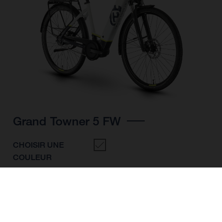
Grand Towner 5 FW
CHOISIR UNE
COULEUR
FORME DU CADRE
TAILLE DE L'IMAGE
M
L
XL