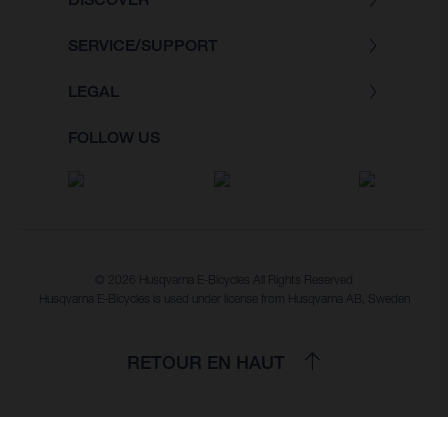
SERVICE/SUPPORT
LEGAL
FOLLOW US
© 2026 Husqvarna E-Bicycles All Rights Reserved
Husqvarna E-Bicycles is used under license from Husqvarna AB, Sweden
RETOUR EN HAUT