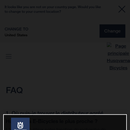
It looks like you are not on your country page. Would you like
to change to your current location?
CHANGE TO
Change
United States
FAQ
1. Où puis-je trouver le distributeur agréé
Husqvarna E-Bicycles le plus proche ?
L'idéal est d'utiliser notre fonction de
recherche de