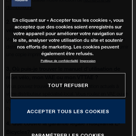
distributeurs
.
En cliquant sur « Accepter tous les cookies », vous
2. Où puis-je trouver la brochure relative à un
acceptez que des cookies soient enregistrés sur
vélo, un VAE ou un VTTAE particulier ?
votre appareil pour améliorer votre navigation sur
Vous pouvez trouver toutes les
brochures
actuelles. Votre
le site, analyser votre utilisation du site et soutenir
nos efforts de marketing. Les cookies peuvent
distributeur spécialisé local sera heureux de vous en fournir
également être refusés.
une copie imprimée.
Politique de confidentialité
Impression
3. Où puis-je trouver le manuel d'utilisation de
mon vélo, mon VAE ou mon VTTAE ?
TOUT REFUSER
Vous pouvez trouver les manuels d'utilisation actuels à
votre distributeur spécialisé local. Vous roulez en VAE ou en
VTTAE ? Veuillez alors utiliser le manuel d'utilisation «
Pedelec »
ainsi que
celui de la catégorie correspondante.
ACCEPTER TOUS LES COOKIES
4. Que couvre la garantie légale Husqvarna E-
Bicycles?
PARAMÉTRER LES COOKIES