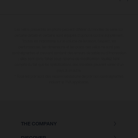
Les vélos présentés en photo peuvent différer du modèle de série sur
certains détails et certains sont équipés d’options contre supplément.
Toutes les indications sur le volume de livraison, l’aspect, les
performances, les dimensions et les poids des vélos ne sont pas
contraignantes et peuvent contenir des erreurs de saisie ou d'impression
; elles sont donc faites sous réserve de modification. Veuillez tenir
compte du fait que les spécifications des modèles peuvent varier d'un
pays à un autre.
* Tous les prix sont des recommandations de prix non contraignantes
incluant la TVA applicable.
THE COMPANY
DISCOVER