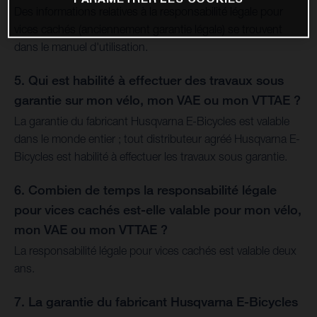
Des informations relatives à la responsabilité légale pour
vices cachés (anciennement garantie légale) se trouvent
dans le manuel d'utilisation.
5. Qui est habilité à effectuer des travaux sous
garantie sur mon vélo, mon VAE ou mon VTTAE ?
La garantie du fabricant Husqvarna E-Bicycles est valable
dans le monde entier ; tout distributeur agréé Husqvarna E-
Bicycles est habilité à effectuer les travaux sous garantie.
6. Combien de temps la responsabilité légale
pour vices cachés est-elle valable pour mon vélo,
mon VAE ou mon VTTAE ?
La responsabilité légale pour vices cachés est valable deux
ans.
7. La garantie du fabricant Husqvarna E-Bicycles