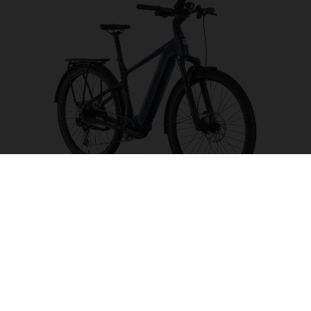
Grand Pather 5
CHOISIR UNE
COULEUR
FORME DU CADRE