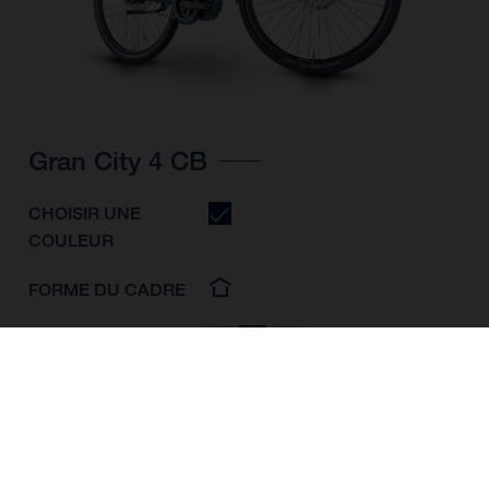
Gran City 4 CB
CHOISIR UNE
COULEUR
FORME DU CADRE
TAILLE DE L'IMAGE
S
M
L
TAILLE DES ROUES
28"/622MM