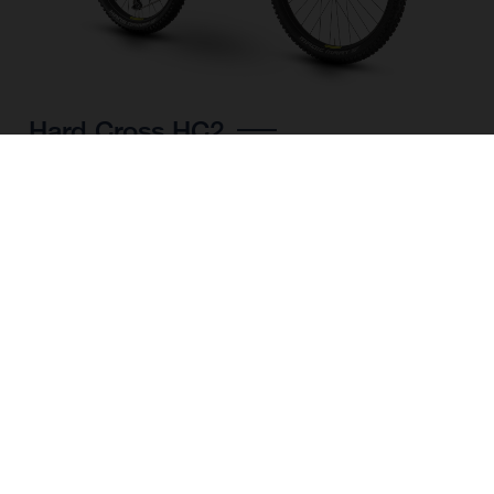
Hard Cross HC2
CHOISIR UNE
COULEUR
FORME DU CADRE
TAILLE DE L'IMAGE
S
M
L
XL
TAILLE DES ROUES
27.5“/584MM, 29"/622MM