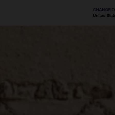
CHANGE T
United Stat
?