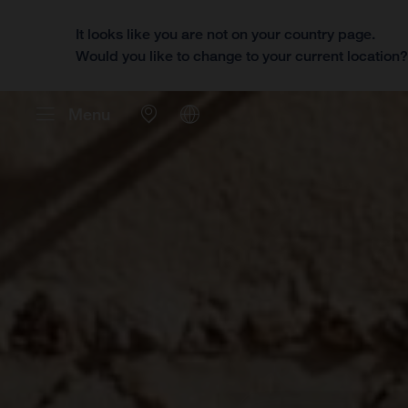
It looks like you are not on your country page.
Would you like to change to your current location
Menu