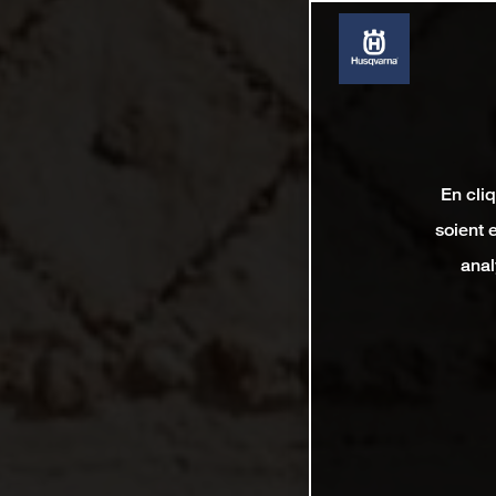
En cli
soient 
anal