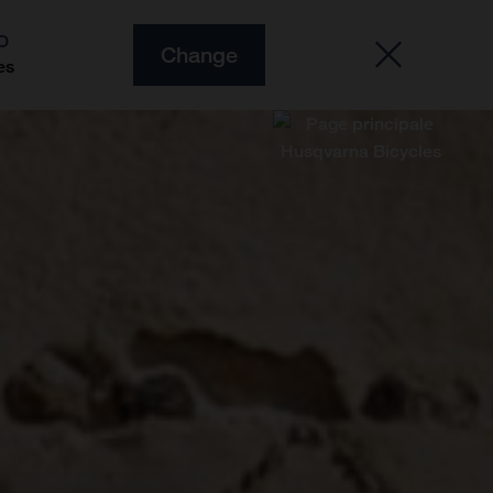
O
Change
es