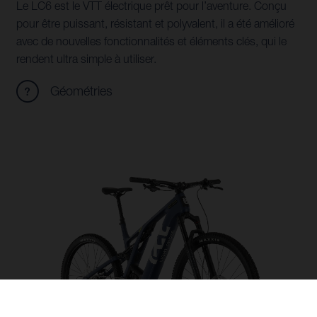
Le LC6 est le VTT électrique prêt pour l’aventure. Conçu
pour être puissant, résistant et polyvalent, il a été amélioré
avec de nouvelles fonctionnalités et éléments clés, qui le
rendent ultra simple à utiliser.
Géométries