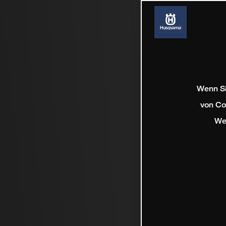
Wenn Si
von Co
We