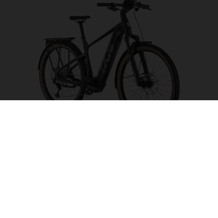
Grand Pather 6
FARBE AUSWÄHLEN
RAHMENFORM