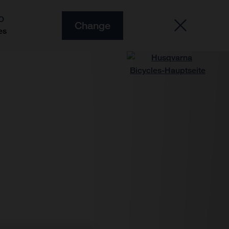
O
Change
es