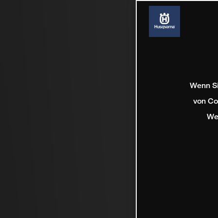
Wenn Si
von Co
We