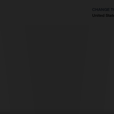
CHANGE T
United Stat
?