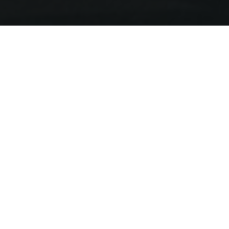
Urbane Fahrräder
Genieße jede Pedalumdrehung
während deiner Fahrt
Erkunde die Stadt auf zwei Rädern mit dem Towner B. Die
einzige Fahrradmodellreihe ohne Elektroantrieb von