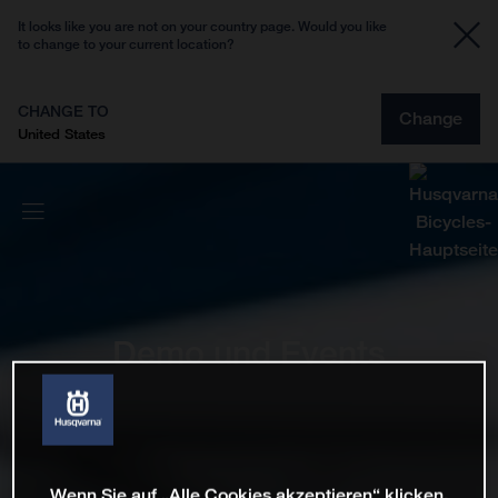
It looks like you are not on your country page. Would you like
to change to your current location?
CHANGE TO
Change
United States
Demo und Events
Wenn Sie auf „Alle Cookies akzeptieren“ klicken,