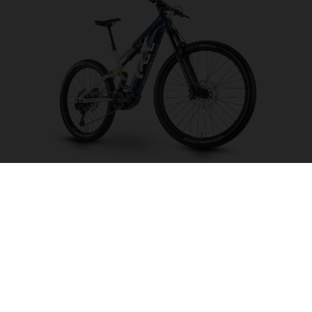
Mountain Cross MC2
FARBE AUSWÄHLEN
RAHMENFORM
RAHMENHÖHE
M
L
XL