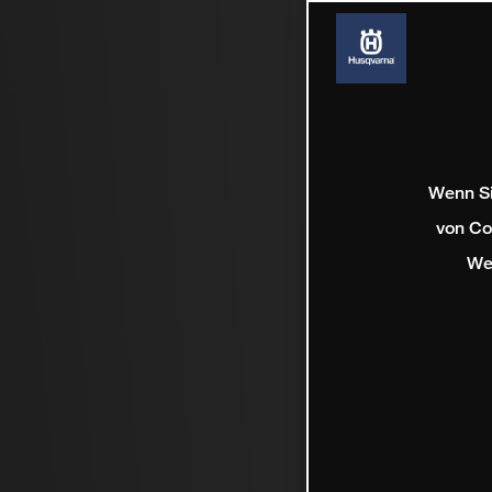
Wenn Si
von Co
We