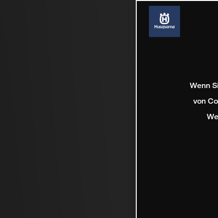
Wenn Si
von Co
We