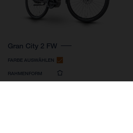
Gran City 2 FW
FARBE AUSWÄHLEN
RAHMENFORM
RAHMENHÖHE
S
M
L
LAUFRADGRÖSSE
28"/622MM